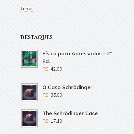
Terror
Destaques
Física para Apressados - 2ª
Ed.
R$
42.00
O Caso Schrödinger
R$
35.00
The Schrödinger Case
R$
17.10